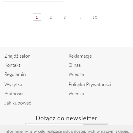
1
2
3
...
10
Znajdź salon
Reklamacje
Kontakt
O nas
Regulamin
Wiedza
Wysyłka
Polityka Prywatności
Płatności
Wiedza
Jak kupować
Dołącz do newsletter
Wyślij
Informujemy, iż w celu realizacji usług dostępnych w naszym sklepie,