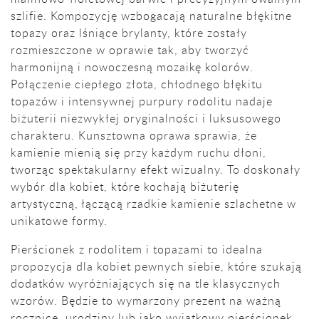
szlifie. Kompozycję wzbogacają naturalne błękitne
topazy oraz lśniące brylanty, które zostały
rozmieszczone w oprawie tak, aby tworzyć
harmonijną i nowoczesną mozaikę kolorów.
Połączenie ciepłego złota, chłodnego błękitu
topazów i intensywnej purpury rodolitu nadaje
biżuterii niezwykłej oryginalności i luksusowego
charakteru. Kunsztowna oprawa sprawia, że
kamienie mienią się przy każdym ruchu dłoni,
tworząc spektakularny efekt wizualny. To doskonały
wybór dla kobiet, które kochają biżuterię
artystyczną, łączącą rzadkie kamienie szlachetne w
unikatowe formy.
Pierścionek z rodolitem i topazami to idealna
propozycja dla kobiet pewnych siebie, które szukają
dodatków wyróżniających się na tle klasycznych
wzorów. Będzie to wymarzony prezent na ważną
rocznicę, urodziny lub jako wyjątkowy pierścionek