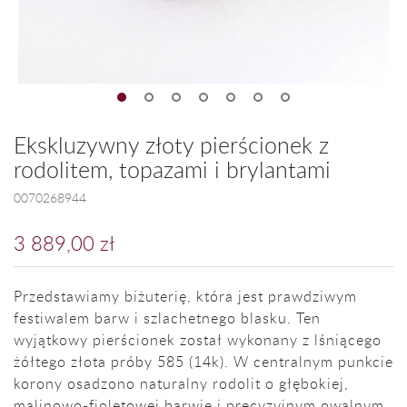
Ekskluzywny złoty pierścionek z
rodolitem, topazami i brylantami
0070268944
3 889,00 zł
Przedstawiamy biżuterię, która jest prawdziwym
festiwalem barw i szlachetnego blasku. Ten
wyjątkowy pierścionek został wykonany z lśniącego
żółtego złota próby 585 (14k). W centralnym punkcie
korony osadzono naturalny rodolit o głębokiej,
malinowo-fioletowej barwie i precyzyjnym owalnym