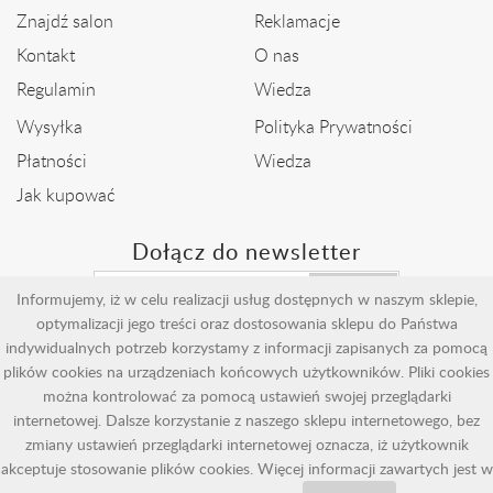
Znajdź salon
Reklamacje
Kontakt
O nas
Regulamin
Wiedza
Wysyłka
Polityka Prywatności
Płatności
Wiedza
Jak kupować
Dołącz do newsletter
Wyślij
Informujemy, iż w celu realizacji usług dostępnych w naszym sklepie,
optymalizacji jego treści oraz dostosowania sklepu do Państwa
indywidualnych potrzeb korzystamy z informacji zapisanych za pomocą
plików cookies na urządzeniach końcowych użytkowników. Pliki cookies
można kontrolować za pomocą ustawień swojej przeglądarki
internetowej. Dalsze korzystanie z naszego sklepu internetowego, bez
Copyright by Adoro - Jubiler online - Jubiler Kraków - Jubiler Nowy
Sącz - Jubiler Myślenice
zmiany ustawień przeglądarki internetowej oznacza, iż użytkownik
akceptuje stosowanie plików cookies. Więcej informacji zawartych jest w