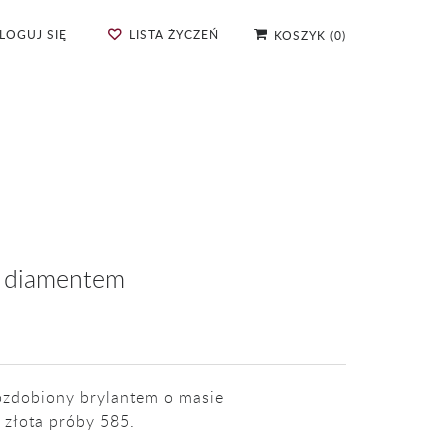
LOGUJ SIĘ
LISTA ŻYCZEŃ
KOSZYK
(
0
)
z diamentem
ozdobiony brylantem o masie
 złota próby 585.