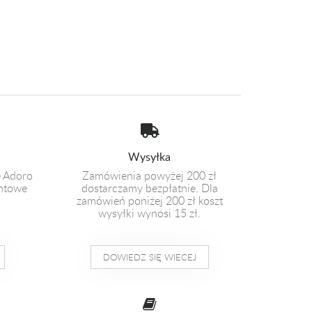
Wysyłka
e Adoro
Zamówienia powyżej 200 zł
entowe
dostarczamy bezpłatnie. Dla
zamówień poniżej 200 zł koszt
wysyłki wynosi 15 zł.
DOWIEDZ SIĘ WIECEJ