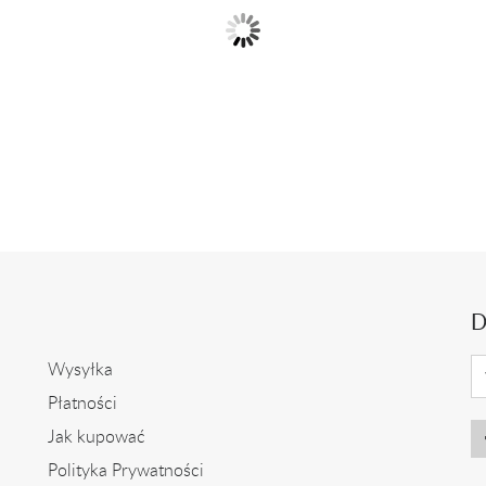
y pierścionek z ametystem
Pierścionek z białego zło
i diamentami
ametystem i...
2 399,00 zł
2 399,00 zł
D
Wysyłka
Płatności
Jak kupować
Polityka Prywatności