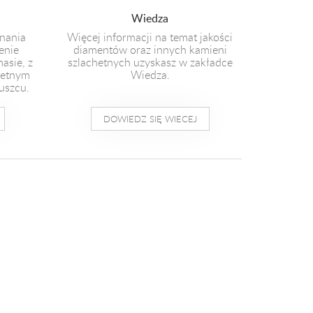
Wiedza
nania
Więcej informacji na temat jakości
enie
diamentów oraz innych kamieni
masie, z
szlachetnych uzyskasz w zakładce
hetnym
Wiedza.
uszcu.
DOWIEDZ SIĘ WIECEJ