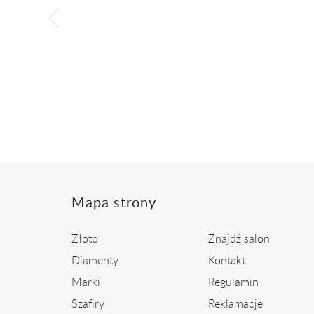
 złota z
Pierścionek z białego złota z
Złot
szafirem i...
ł
2 299,00 zł
Mapa strony
Złoto
Znajdź salon
Diamenty
Kontakt
Marki
Regulamin
Szafiry
Reklamacje