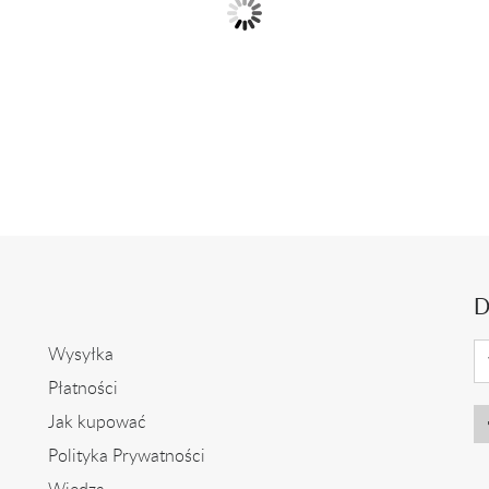
y pierścionek z ametystem
Pierścionek z białego zło
i diamentami
ametystem i...
2 399,00 zł
2 399,00 zł
D
Wysyłka
Płatności
Jak kupować
Polityka Prywatności