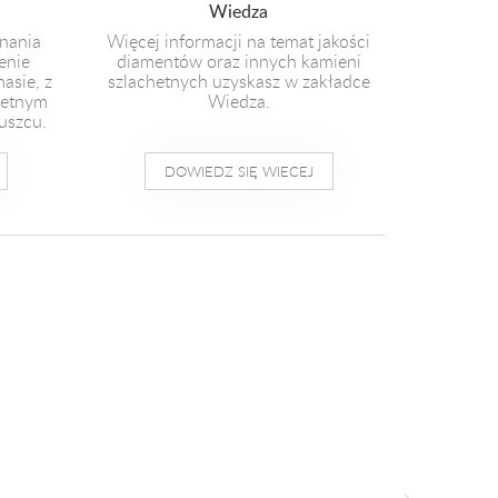
Wiedza
nania
Więcej informacji na temat jakości
enie
diamentów oraz innych kamieni
masie, z
szlachetnych uzyskasz w zakładce
hetnym
Wiedza.
uszcu.
DOWIEDZ SIĘ WIECEJ