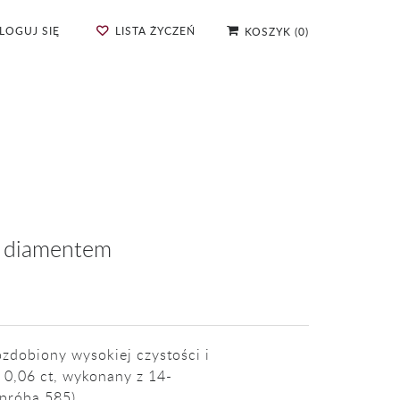
LOGUJ SIĘ
LISTA ŻYCZEŃ
KOSZYK
(
0
)
z diamentem
zdobiony wysokiej czystości i
 0,06 ct, wykonany z 14-
(próba 585).