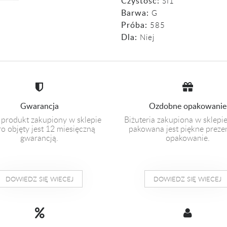
Czystość:
SI1
Barwa:
G
Próba:
585
Dla:
Niej
Gwarancja
Ozdobne opakowanie
 produkt zakupiony w sklepie
Biżuteria zakupiona w sklepi
o objęty jest 12 miesięczną
pakowana jest piękne prez
gwarancją.
opakowanie.
DOWIEDZ SIĘ WIECEJ
DOWIEDZ SIĘ WIECEJ