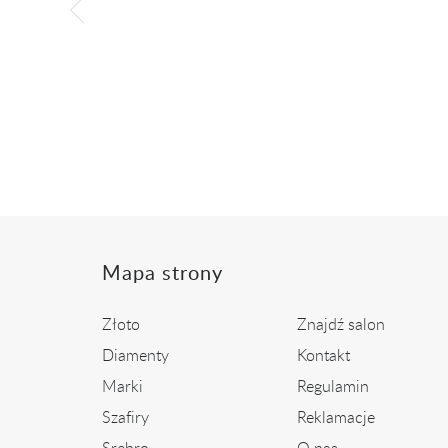
 złota z
Pierścionek z białego złota z
Złot
szafirem i...
ł
2 299,00 zł
Mapa strony
Złoto
Znajdź salon
Diamenty
Kontakt
Marki
Regulamin
Szafiry
Reklamacje