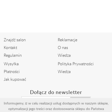
Pierścionek z białego złota z
Złoty pierścionek z ametystem i
szafirem i...
diamentami
2 299,00 zł
2 399,00 zł
Znajdź salon
Reklamacje
Kontakt
O nas
Regulamin
Wiedza
Wysyłka
Polityka Prywatności
Płatności
Wiedza
Jak kupować
Dołącz do newsletter
Wyślij
Informujemy, iż w celu realizacji usług dostępnych w naszym sklepie,
optymalizacji jego treści oraz dostosowania sklepu do Państwa