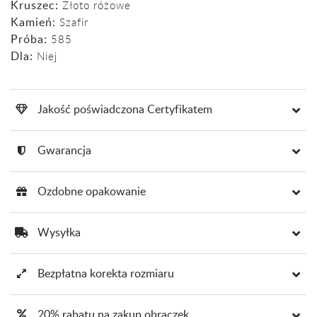
Kruszec:
Złoto różowe
Kamień:
Szafir
Próba:
585
Dla:
Niej
Jakość poświadczona Certyfikatem
Gwarancja
Ozdobne opakowanie
Wysyłka
Bezpłatna korekta rozmiaru
20% rabatu na zakup obrączek