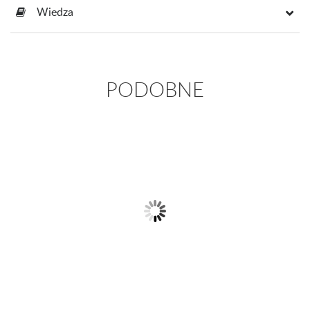
Wiedza
PODOBNE
Pierścionek z białego złota z
Złoty pierścionek z ametystem i
szafirem i...
diamentami
2 299,00 zł
2 399,00 zł