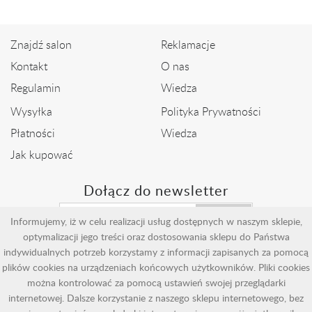
Znajdź salon
Reklamacje
Kontakt
O nas
Regulamin
Wiedza
Wysyłka
Polityka Prywatności
Płatności
Wiedza
Jak kupować
Dołącz do newsletter
Wyślij
Informujemy, iż w celu realizacji usług dostępnych w naszym sklepie,
optymalizacji jego treści oraz dostosowania sklepu do Państwa
indywidualnych potrzeb korzystamy z informacji zapisanych za pomocą
plików cookies na urządzeniach końcowych użytkowników. Pliki cookies
można kontrolować za pomocą ustawień swojej przeglądarki
internetowej. Dalsze korzystanie z naszego sklepu internetowego, bez
Copyright by Adoro - Jubiler online - Jubiler Kraków - Jubiler Nowy
Sącz - Jubiler Myślenice