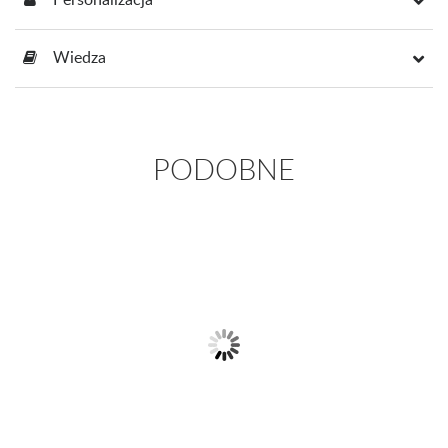
Wiedza
PODOBNE
Pierścionek z białego złota z
Złoty pierścionek z ametystem i
szafirem i...
diamentami