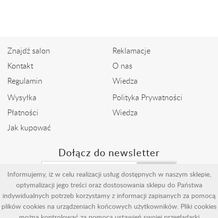
2 299,00 zł
2 399,00 zł
Znajdź salon
Reklamacje
Kontakt
O nas
Regulamin
Wiedza
Wysyłka
Polityka Prywatności
Płatności
Wiedza
Jak kupować
Dołącz do newsletter
Wyślij
Informujemy, iż w celu realizacji usług dostępnych w naszym sklepie,
optymalizacji jego treści oraz dostosowania sklepu do Państwa
indywidualnych potrzeb korzystamy z informacji zapisanych za pomocą
plików cookies na urządzeniach końcowych użytkowników. Pliki cookies
można kontrolować za pomocą ustawień swojej przeglądarki