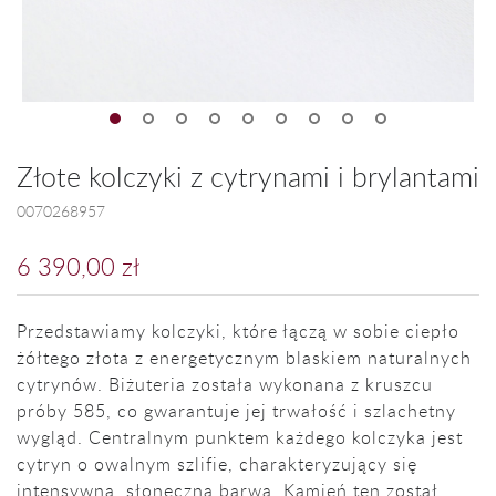
Złote kolczyki z cytrynami i brylantami
0070268957
6 390,00 zł
Przedstawiamy kolczyki, które łączą w sobie ciepło
żółtego złota z energetycznym blaskiem naturalnych
cytrynów. Biżuteria została wykonana z kruszcu
próby 585, co gwarantuje jej trwałość i szlachetny
wygląd. Centralnym punktem każdego kolczyka jest
cytryn o owalnym szlifie, charakteryzujący się
intensywną, słoneczną barwą. Kamień ten został