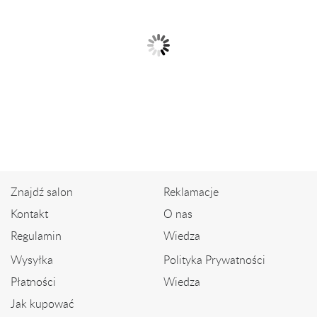
Złota zawieszka z brylantami
Złota zawieszka
2 866,00 zł
1 380,00 zł
Znajdź salon
Reklamacje
Kontakt
O nas
Regulamin
Wiedza
Wysyłka
Polityka Prywatności
Płatności
Wiedza
Jak kupować