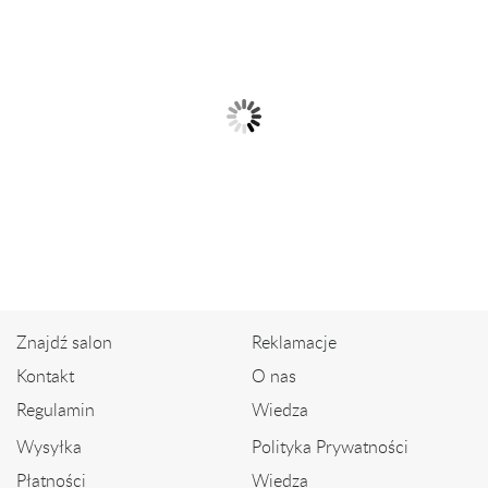
Złota zawieszka z brylantami
Złota zawieszka
2 866,00 zł
1 380,00 zł
Znajdź salon
Reklamacje
Kontakt
O nas
Regulamin
Wiedza
Wysyłka
Polityka Prywatności
Płatności
Wiedza