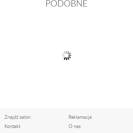
PODOBNE
Bransoletka z 14-karatowego
złota
6 150,00 zł
Bransoleta z pereł
słodkowodnych z brylantami
9 490,00 zł
Znajdź salon
Reklamacje
Kontakt
O nas