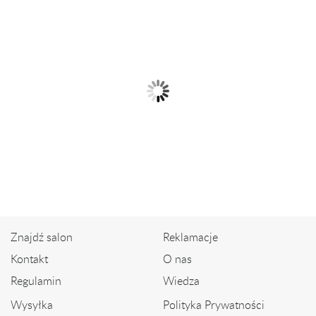
Bransoletka z 14-karatowego
złota
6 150,00 zł
Bransoleta z pereł
słodkowodnych z brylantami
9 490,00 zł
Znajdź salon
Reklamacje
Kontakt
O nas
Regulamin
Wiedza
Wysyłka
Polityka Prywatności