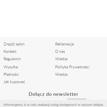
Bransoleta z pereł
słodkowodnych z brylantami
9 490,00 zł
Znajdź salon
Reklamacje
Kontakt
O nas
Regulamin
Wiedza
Wysyłka
Polityka Prywatności
Płatności
Wiedza
Jak kupować
Dołącz do newsletter
Wyślij
Informujemy, iż w celu realizacji usług dostępnych w naszym sklepie,