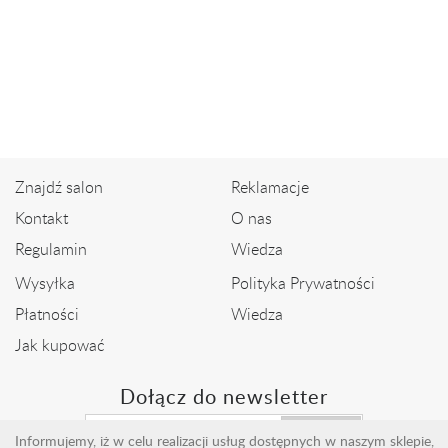
Bransoleta z pereł
słodkowodnych z brylantami
9 490,00 zł
Znajdź salon
Reklamacje
Kontakt
O nas
Regulamin
Wiedza
Wysyłka
Polityka Prywatności
Płatności
Wiedza
Jak kupować
Dołącz do newsletter
Wyślij
Informujemy, iż w celu realizacji usług dostępnych w naszym sklepie,