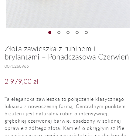
Złota zawieszka z rubinem i
brylantami – Ponadczasowa Czerwień
0070268965
2 979,00 zł
Ta elegancka zawieszka to połączenie klasycznego
luksusu z nowoczesną formą. Centralnym punktem
biżuterii jest naturalny rubin o intensywnej,
głębokiej czerwonej barwie, osadzony w solidnej
oprawie z żółtego złota. Kamień o okrągłym szlifie
przyciąga wzrok swoją wyrazistością, co doskonale