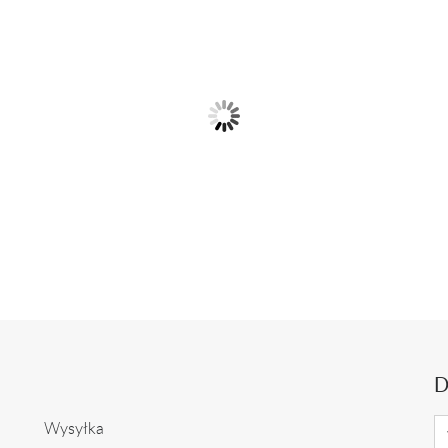
rścionek z białego złota z
Pierścionek z różowego zł
ametystem i...
ametystem i...
2 399,00 zł
2 399,00 zł
D
Wysyłka