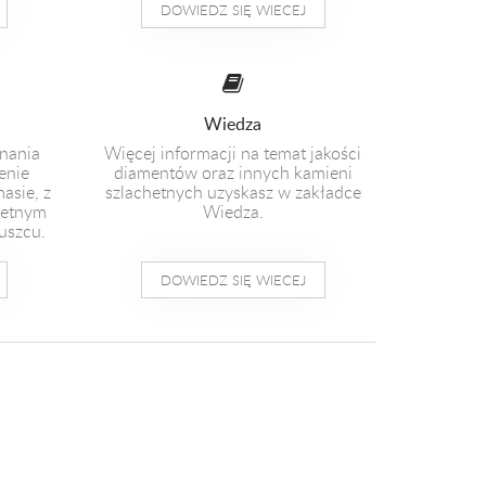
DOWIEDZ SIĘ WIECEJ
Wiedza
nania
Więcej informacji na temat jakości
enie
diamentów oraz innych kamieni
masie, z
szlachetnych uzyskasz w zakładce
hetnym
Wiedza.
uszcu.
DOWIEDZ SIĘ WIECEJ