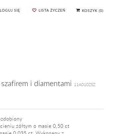
LOGUJ SIĘ
LISTA ŻYCZEŃ
KOSZYK
(
0
)
z szafirem i diamentami
11A010ZSZ
ozdobiony
ieniu żółtym o masie 0,50 ct
 masie 0,035 ct. Wykonany z