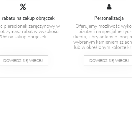
 rabatu na zakup obrączek
Personalizacja
c pierścionek zaręczynowy w
Oferujemy możliwość wyko
otrzymasz rabat w wysokości
biżuterii na specjalne życz
20% na zakup obrączek.
klienta, z brylantami o innej 
wybranym kamieniem szlac
lub w określonym kolorze kr
DOWIEDZ SIĘ WIECEJ
DOWIEDZ SIĘ WIECEJ