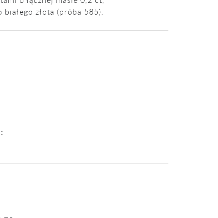
tami o łącznej masie 0,2 ct,
białego złota (próba 585).
: