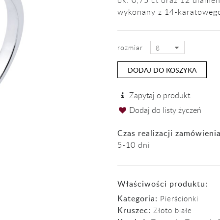
ok. 0,75 ct oraz 12 diamen
wykonany z 14-karatowego 
rozmiar
8
DODAJ DO KOSZYKA
Zapytaj o produkt
Dodaj do listy życzeń
Czas realizacji zamówienia
5-10 dni
Właściwości produktu:
Kategoria:
Pierścionki
Kruszec:
Złoto białe