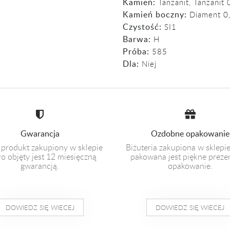
Kamień:
Tanzanit
,
Tanzanit 
Kamień boczny:
Diament 0,2
Czystość:
SI1
Barwa:
H
Próba:
585
Dla:
Niej
Gwarancja
Ozdobne opakowanie
 produkt zakupiony w sklepie
Biżuteria zakupiona w sklepi
o objęty jest 12 miesięczną
pakowana jest piękne prez
gwarancją.
opakowanie.
DOWIEDZ SIĘ WIECEJ
DOWIEDZ SIĘ WIECEJ