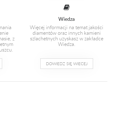
Wiedza
nania
Więcej informacji na temat jakości
enie
diamentów oraz innych kamieni
masie, z
szlachetnych uzyskasz w zakładce
hetnym
Wiedza.
uszcu.
DOWIEDZ SIĘ WIECEJ