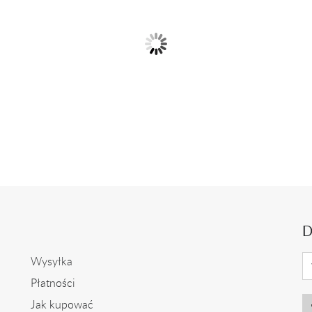
rścionek z białego złota z
Pierścionek z różowego zł
ametystem i...
ametystem i...
2 399,00 zł
2 399,00 zł
D
Wysyłka
Płatności
Jak kupować