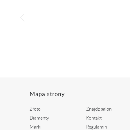
 złota z
Złoty pierścionek z ametystem
Pie
i diamentami
ł
2 399,00 zł
Mapa strony
Złoto
Znajdź salon
Diamenty
Kontakt
Marki
Regulamin