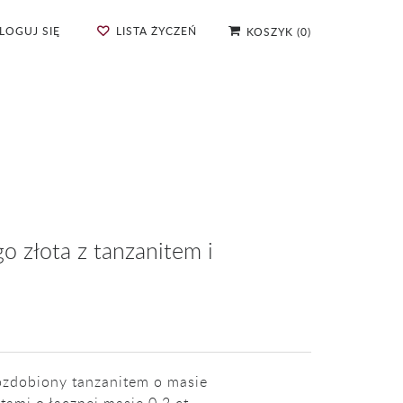
LOGUJ SIĘ
LISTA ŻYCZEŃ
KOSZYK
(
0
)
go złota z tanzanitem i
ozdobiony tanzanitem o masie