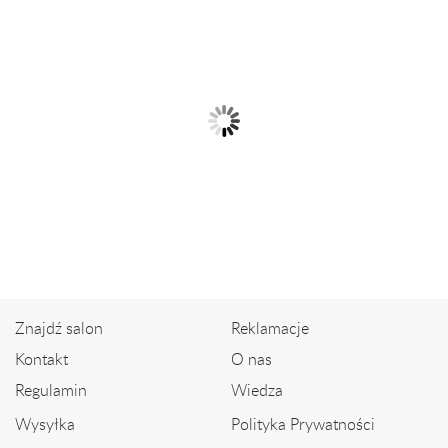
Pierścionek z białego złota z
Złoty pierścionek z ametystem i
szafirem i...
diamentami
2 299,00 zł
2 399,00 zł
Znajdź salon
Reklamacje
Kontakt
O nas
Regulamin
Wiedza
Wysyłka
Polityka Prywatności