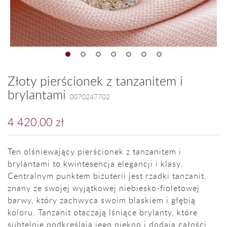
Złoty pierścionek z tanzanitem i
brylantami
0070247702
4 420,00 zł
Ten olśniewający pierścionek z tanzanitem i
brylantami to kwintesencja elegancji i klasy.
Centralnym punktem biżuterii jest rzadki tanzanit,
znany ze swojej wyjątkowej niebiesko-fioletowej
barwy, który zachwyca swoim blaskiem i głębią
koloru. Tanzanit otaczają lśniące brylanty, które
subtelnie podkreślają jego piękno i dodają całości