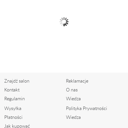
Pierścionek z białego złota z
Złoty pierścionek z ametystem i
szafirem i...
diamentami
2 299,00 zł
2 399,00 zł
Znajdź salon
Reklamacje
Kontakt
O nas
Regulamin
Wiedza
Wysyłka
Polityka Prywatności
Płatności
Wiedza
Jak kupować